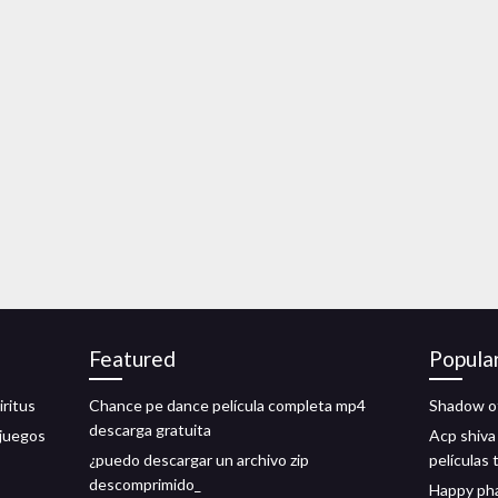
Featured
Popula
iritus
Chance pe dance película completa mp4
Shadow of
descarga gratuita
 juegos
Acp shiva
¿puedo descargar un archivo zip
películas 
descomprimido_
Happy pha