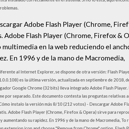
problemas.
escargar Adobe Flash Player (Chrome, Fire
s. Adobe Flash Player (Chrome, Firefox & O
 multimedia en la web reduciendo el anch
ez. En 1996 y de la mano de Macromedia,
iferente al Internet Explorer, se dispone de otra versión: Flash Pla
1.0.0.108) es la última versión, actualizada en septiembre de 2018, d
egador Google Chrome (32 bits) lleva integrado Adobe Flash Player. 
e por separado. Este documento contesta las preguntas relativas a
Cómo instalo la versión más 8/10 (212 votos) - Descargar Adobe Fl
tis. Adobe Flash Player (Chrome, Firefox & Opera) sirve para reprod
 y aumentando su rapidez. En 1996 y de la mano de Macromedia, To 
 on extension icon and choose "Remove from Chrome" option. Flash P