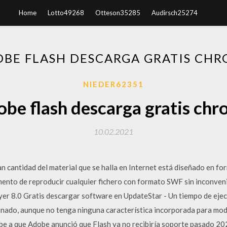
Home
Lotto49268
Otteson35285
Audirsch25274
BE FLASH DESCARGA GRATIS CH
NIEDER62351
be flash descarga gratis ch
10.02.2021
n cantidad del material que se halla en Internet está diseñado en for
mento de reproducir cualquier fichero con formato SWF sin inconveni
yer 8.0 Gratis descargar software en UpdateStar - Un tiempo de ejec
nado, aunque no tenga ninguna característica incorporada para mod
e a que Adobe anunció que Flash ya no recibiría soporte pasado 202