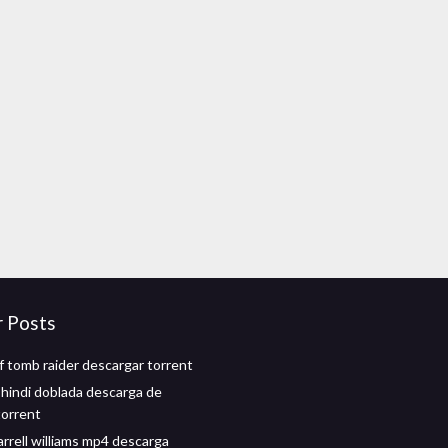
r Posts
 tomb raider descargar torrent
 hindi doblada descarga de
torrent
rrell williams mp4 descarga