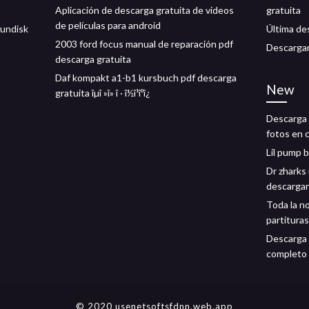
Aplicación de descarga gratuita de videos
gratuita
de películas para android
sundisk
Última de
2003 ford focus manual de reparación pdf
Descargar
descarga gratuita
Daf kompakt a1-b1 kursbuch pdf descarga
New
gratuita îµî »î» î · î½î¹îºî¿
Descarga 
fotos en 
Lil pump 
Dr zharks
descargar
Toda la n
partituras
Descarga 
completo
© 2020 usenetsoftsfdnn.web.app