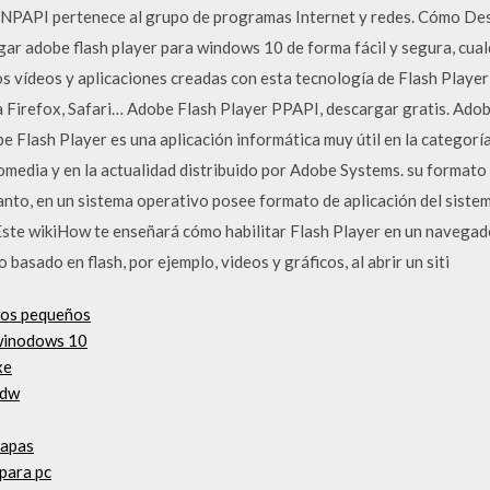
 NPAPI pertenece al grupo de programas Internet y redes. Cómo De
 adobe flash player para windows 10 de forma fácil y segura, cualq
os vídeos y aplicaciones creadas con esta tecnología de Flash Playe
a Firefox, Safari… Adobe Flash Player PPAPI, descargar gratis. Ado
Flash Player es una aplicación informática muy útil en la categorí
omedia y en la actualidad distribuido por Adobe Systems. su formato 
tanto, en un sistema operativo posee formato de aplicación del sist
ste wikiHow te enseñará cómo habilitar Flash Player en un navegador
asado en flash, por ejemplo, videos y gráficos, al abrir un siti
vos pequeños
winodows 10
xe
0dw
mapas
 para pc