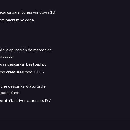
scarga para itunes windows 10
 minecraft pc code
de la aplicación de marcos de
cascada
boss descargar beatpad pc
 mo creatures mod 1.10.2
oche descarga gratuita de
 para piano
gratuita driver canon mx497