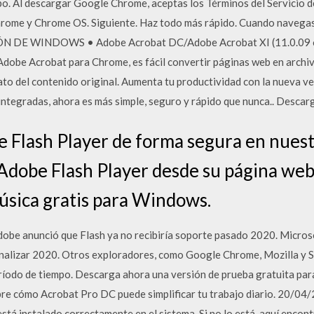
po. Al descargar Google Chrome, aceptas los Términos del Servicio d
rome y Chrome OS. Siguiente. Haz todo más rápido. Cuando navegas 
DE WINDOWS • Adobe Acrobat DC/Adobe Acrobat XI (11.0.09 o su
 Adobe Acrobat para Chrome, es fácil convertir páginas web en archi
ato del contenido original. Aumenta tu productividad con la nueva v
integradas, ahora es más simple, seguro y rápido que nunca.. Desca
 Flash Player de forma segura en nues
Adobe Flash Player desde su página web
úsica gratis para Windows.
be anunció que Flash ya no recibiría soporte pasado 2020. Microso
nalizar 2020. Otros exploradores, como Google Chrome, Mozilla y S
ríodo de tiempo. Descarga ahora una versión de prueba gratuita para
e cómo Acrobat Pro DC puede simplificar tu trabajo diario. 20/04/
tá instalado correctamente en el sistema. Si no lo está, aquí encont