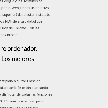
e Google y los Términos del
por la Web, tienes un objetivo.
perior) debe estar instalado
vos PDF de alta calidad que
ersión de Chrome. Con las
rgar Chrome
tro ordenador.
 Los mejores
ft planea quitar Flash de
afari también están planeando
 disfrutar de todas las funciones
2015 Guía paso a paso para
rará vínculos a recursos